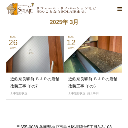
2025年 3月
MAR
MAR
26
12
2025
2025
近鉄奈良駅前 ＢＡＲの店舗
近鉄奈良駅前 ＢＡＲの店舗
改装工事 その7
改装工事 その6
工事進捗状況
工事進捗状況
,
施工事例
〒655-0038 兵庫県神戸市垂水区星陵台5丁目3-3-103