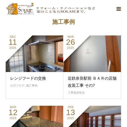
施工事例
DEC
MAR
11
26
2025
2025
レンジフードの交換
近鉄奈良駅前 ＢＡＲの店舗
改装工事 その7
公式ブログ
,
施工事例
工事進捗状況
MAR
FEB
12
13
2025
2025