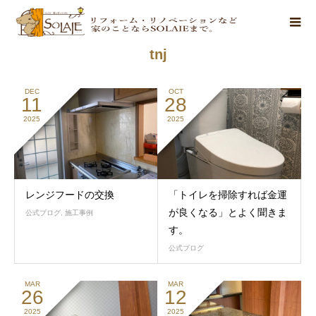
tnj
DEC
OCT
11
28
2025
2025
レンジフードの交換
「トイレを掃除すれば金運
が良くなる」とよく聞きま
公式ブログ
,
施工事例
す。
公式ブログ
MAR
MAR
26
12
2025
2025