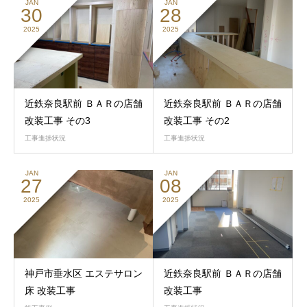
JAN
JAN
30
28
2025
2025
近鉄奈良駅前 ＢＡＲの店舗
近鉄奈良駅前 ＢＡＲの店舗
改装工事 その3
改装工事 その2
工事進捗状況
工事進捗状況
JAN
JAN
27
08
2025
2025
神戸市垂水区 エステサロン
近鉄奈良駅前 ＢＡＲの店舗
床 改装工事
改装工事